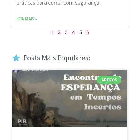
práticas para correr com segurança.
LEIA MAIS »
1
2
3
4
5
6
Posts Mais Populares:
ARTIGOS